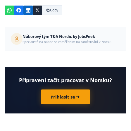
Copy
Náborový tým T&A Nordic by JobsPeek
Specialisté na nábor se zaměřením na zaměstnání v Norsku
Připraveni začít pracovat v Norsku?
Prihlasit se