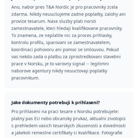
Ano, nabor pres T&A Nordic je pro pracovniky zcela
zdarma. Nikdy neuuctujeme zadne poplatky, zalohy ani
provize tesarum. Nase sluzby plati norsti
zamestnavatele, kteri hledaji kvalifikovane pracovniky.
To znamena, ze neplatite nic za proces prihlasky,
kontrolu profilu, sparovani se zamestnavatelem,
koordinaci pohovoru ani pomoc se smlouvou. Pokud
vas nekdo zada o platbu za zprostredkovani stavebni
prace v Norsku, je to varovny signal -- legitimni
naborove agentury nikdy neuuctovaji poplatky
pracovnikum.
Jake dokumenty potrebuji k prihlaseni?
Pro prihlaseni na praci tesare v Norsku potrebujete:
platny pas EU nebo obcansky prukaz, aktualni zivotopis
s prehledem vasich tesarskych zkusenosti a dovednosti
a jakekoli remeslne certifikaty ci kvalifikace. Fotografie