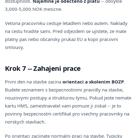
dostupnosti.
Najemne je odecteno z platu
-- obvykle
3,000-5,000 NOK mesicne.
Vetsina pracovniku cestuje letadlem nebo autem. Naklady
na cestu hradite sami. Pred odjezdem se ujistete, ze mate
platny pas nebo obcansky prukaz EU a kopii pracovni
smlouvy.
Krok 7 -- Zahajeni prace
Prvni den na stavbe zacina
orientaci a skolenim BOZP
.
Budete seznameni s bezpecnostnimi pravidly na stavbe,
nouzovymi postupy a strukturou tymu. Pokud jeste nemate
kartu
HMS
, zamestnavatel vam pomuze ji ziskat -- je to
povinny bezpecnostni certifikat pro vsechny pracovniky na
norskych stavbach.
Po orientaci zaciinate normalni praci na stavbe. Typicky