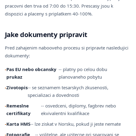
pracovni den trva od 7:00 do 15:30. Prescasy jsou k
dispozici a placeny s priplatkem 40-100%.
Jake dokumenty pripravit
Pred zahajenim nabooveho procesu si pripravte nasledujici
dokumenty:
-
Pas EU nebo obcansky
-- platny po celou dobu
prukaz
planovaneho pobytu
-
Zivotopis
-- se seznamem tesarskych zkusenosti,
specializaci a dovednosti
-
Remeslne
-- osvedceni, diplomy, fagbrev nebo
certifikaty
ekvivalentni kvalifikace
-
Karta HMS
-- lze ziskat v Norsku, pokud ji jeste nemate
-
Fotografie
-- volitelne, ale uzitecne pri sparovani se