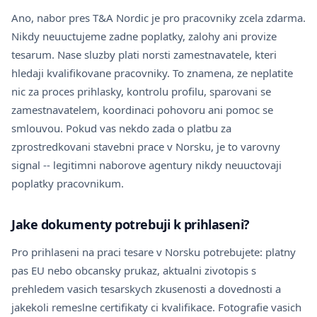
Ano, nabor pres T&A Nordic je pro pracovniky zcela zdarma.
Nikdy neuuctujeme zadne poplatky, zalohy ani provize
tesarum. Nase sluzby plati norsti zamestnavatele, kteri
hledaji kvalifikovane pracovniky. To znamena, ze neplatite
nic za proces prihlasky, kontrolu profilu, sparovani se
zamestnavatelem, koordinaci pohovoru ani pomoc se
smlouvou. Pokud vas nekdo zada o platbu za
zprostredkovani stavebni prace v Norsku, je to varovny
signal -- legitimni naborove agentury nikdy neuuctovaji
poplatky pracovnikum.
Jake dokumenty potrebuji k prihlaseni?
Pro prihlaseni na praci tesare v Norsku potrebujete: platny
pas EU nebo obcansky prukaz, aktualni zivotopis s
prehledem vasich tesarskych zkusenosti a dovednosti a
jakekoli remeslne certifikaty ci kvalifikace. Fotografie vasich