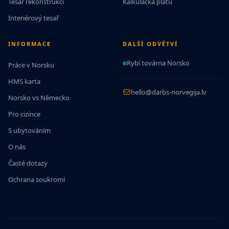
Tesař rekonstrukcí
Kalkulačka platu
Interiérový tesař
INFORMACE
DALŠÍ ODVĚTVÍ
Rybí továrna Norsko
Práce v Norsku
HMS karta
hello@darbs-norvegija.lv
Norsko vs Německo
Pro cizince
S ubytováním
O nás
Časté dotazy
Ochrana soukromí