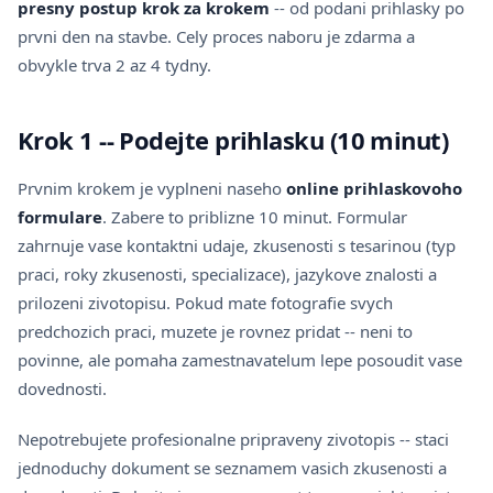
presny postup krok za krokem
-- od podani prihlasky po
prvni den na stavbe. Cely proces naboru je zdarma a
obvykle trva 2 az 4 tydny.
Krok 1 -- Podejte prihlasku (10 minut)
Prvnim krokem je vyplneni naseho
online prihlaskovoho
formulare
. Zabere to priblizne 10 minut. Formular
zahrnuje vase kontaktni udaje, zkusenosti s tesarinou (typ
praci, roky zkusenosti, specializace), jazykove znalosti a
prilozeni zivotopisu. Pokud mate fotografie svych
predchozich praci, muzete je rovnez pridat -- neni to
povinne, ale pomaha zamestnavatelum lepe posoudit vase
dovednosti.
Nepotrebujete profesionalne pripraveny zivotopis -- staci
jednoduchy dokument se seznamem vasich zkusenosti a