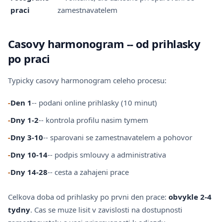
praci
zamestnavatelem
Casovy harmonogram -- od prihlasky
po praci
Typicky casovy harmonogram celeho procesu:
-
Den 1
-- podani online prihlasky (10 minut)
-
Dny 1-2
-- kontrola profilu nasim tymem
-
Dny 3-10
-- sparovani se zamestnavatelem a pohovor
-
Dny 10-14
-- podpis smlouvy a administrativa
-
Dny 14-28
-- cesta a zahajeni prace
Celkova doba od prihlasky po prvni den prace:
obvykle 2-4
tydny
. Cas se muze lisit v zavislosti na dostupnosti