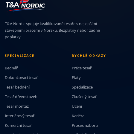
T&A Nordic spojuje kvalifikované tesaře s nejlepšími
stavebními pracemi v Norsku. Bezplatný nábor, žádné
poplatky.
SPECIALIZACE
RYCHLÉ ODKAZY
Bednář
Práce tesař
Dokončovací tesař
Platy
Tesař bednění
Specializace
Tesař dřevostaveb
Zkušený tesař
Tesař montáž
Učení
Interiérový tesař
Kariéra
Komerční tesař
Proces náboru