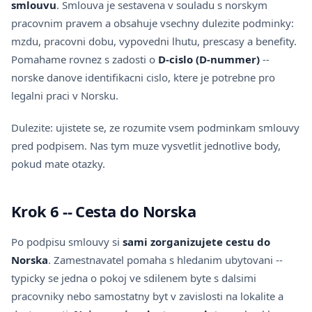
smlouvu
. Smlouva je sestavena v souladu s norskym
pracovnim pravem a obsahuje vsechny dulezite podminky:
mzdu, pracovni dobu, vypovedni lhutu, prescasy a benefity.
Pomahame rovnez s zadosti o
D-cislo (D-nummer)
--
norske danove identifikacni cislo, ktere je potrebne pro
legalni praci v Norsku.
Dulezite: ujistete se, ze rozumite vsem podminkam smlouvy
pred podpisem. Nas tym muze vysvetlit jednotlive body,
pokud mate otazky.
Krok 6 -- Cesta do Norska
Po podpisu smlouvy si
sami zorganizujete cestu do
Norska
. Zamestnavatel pomaha s hledanim ubytovani --
typicky se jedna o pokoj ve sdilenem byte s dalsimi
pracovniky nebo samostatny byt v zavislosti na lokalite a