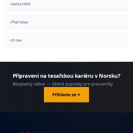
Karta HMS
Plat tesar
O nas
Připraveni na tesařskou kariéru v Norsku?
Bezplatný nábor — žádné poplatky pro pracovníky
Přihlaste se