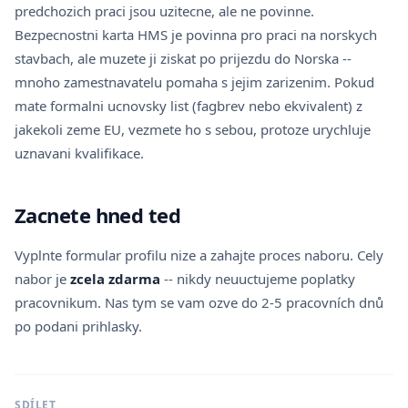
predchozich praci jsou uzitecne, ale ne povinne.
Bezpecnostni karta HMS je povinna pro praci na norskych
stavbach, ale muzete ji ziskat po prijezdu do Norska --
mnoho zamestnavatelu pomaha s jejim zarizenim. Pokud
mate formalni ucnovsky list (fagbrev nebo ekvivalent) z
jakekoli zeme EU, vezmete ho s sebou, protoze urychluje
uznavani kvalifikace.
Zacnete hned ted
Vyplnte formular profilu nize a zahajte proces naboru. Cely
nabor je
zcela zdarma
-- nikdy neuuctujeme poplatky
pracovnikum. Nas tym se vam ozve do 2-5 pracovních dnů
po podani prihlasky.
SDÍLET