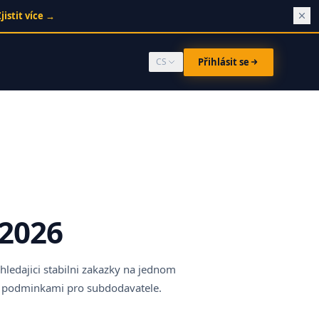
jistit více
→
Přihlásit se
CS
 2026
hledajici stabilni zakazky na jednom
mi podminkami pro subdodavatele.