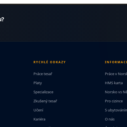
u?
RYCHLÉ ODKAZY
INFORMAC
Práce tesař
Práce v Nors
Platy
HMS karta
Specializace
Norsko vs N
Zkušený tesař
Pro cizince
Učení
S ubytování
Kariéra
O nás