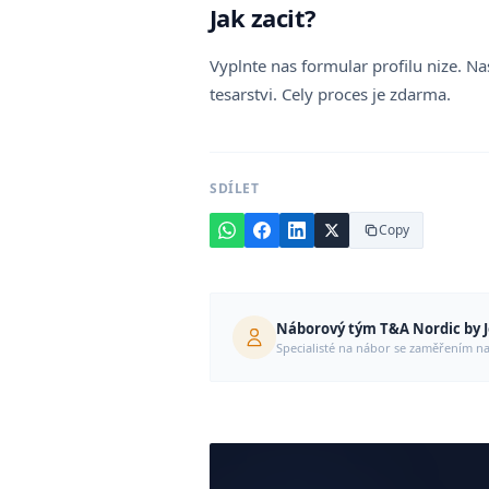
Jak zacit?
Vyplnte nas formular profilu nize. 
tesarstvi. Cely proces je zdarma.
SDÍLET
Copy
Náborový tým T&A Nordic by 
Specialisté na nábor se zaměřením n