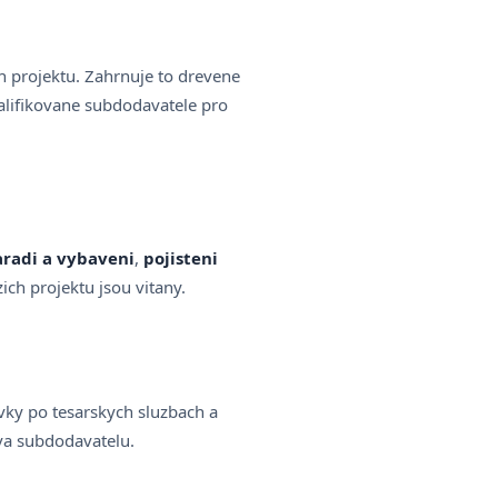
ch projektu. Zahrnuje to drevene
alifikovane subdodavatele pro
aradi a vybaveni
,
pojisteni
ich projektu jsou vitany.
vky po tesarskych sluzbach a
va subdodavatelu.