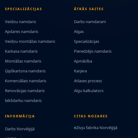
SPECIALIZĀCIJAS
ĀTRĀS SAITES
Veidņu namdaris
Darbs namdaram
Apdares namdaris
Algas
Veidņu montāžas namdaris
Specializācijas
Karkasa namdaris
Pieredzējis namdaris
Montāžas namdaris
Apmācība
Ģipškartona namdaris
Karjera
Komerciālais namdaris
Atlases process
Renovācijas namdaris
Algu kalkulators
Iekšdarbu namdaris
INFORMĀCIJA
CITAS NOZARES
Zivju fabrika Norvēģijā
Darbs Norvēģijā