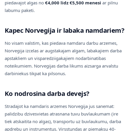
piedavajot algas no
€4,000 lidz €5,500 menesi
ar pilnu
labumu paketi.
Kapec Norvegija ir labaka namdariem?
No visam valstim, kas piedava namdaru darbu arzemes,
Norvegija izcelas ar augstakajam algam, labakajiem darba
apstakliem un visparedziigakajiem nodarbinatibas
noteikumiem. Norvegijas darba likums aizsarga arvalstu
darbiniekus tikpat ka pilsonus.
Ko nodrosina darba devejs?
Stradajot ka namdaris arzemes Norvegija jus sanemat:
palidzibu dzivesvietas atrasnana tuvu buvlaukumam (ire
tiek atskaitita no algas), transportu uz buvlaukumu, darba
apdrebu un instrumentus. Virsstundas ar piemaksu 40-