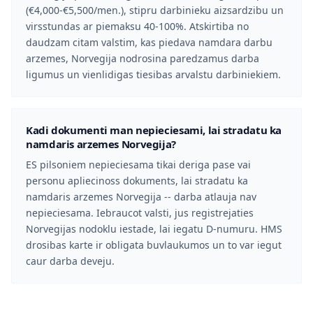
(€4,000-€5,500/men.), stipru darbinieku aizsardzibu un
virsstundas ar piemaksu 40-100%. Atskirtiba no
daudzam citam valstim, kas piedava namdara darbu
arzemes, Norvegija nodrosina paredzamus darba
ligumus un vienlidigas tiesibas arvalstu darbiniekiem.
Kadi dokumenti man nepieciesami, lai stradatu ka
namdaris arzemes Norvegija?
ES pilsoniem nepieciesama tikai deriga pase vai
personu apliecinoss dokuments, lai stradatu ka
namdaris arzemes Norvegija -- darba atlauja nav
nepieciesama. Iebraucot valsti, jus registrejaties
Norvegijas nodoklu iestade, lai iegatu D-numuru. HMS
drosibas karte ir obligata buvlaukumos un to var iegut
caur darba deveju.