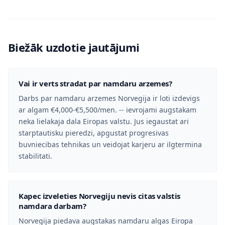
Biežāk uzdotie jautājumi
Vai ir verts stradat par namdaru arzemes?
Darbs par namdaru arzemes Norvegija ir loti izdevigs
ar algam €4,000-€5,500/men. -- ievrojami augstakam
neka lielakaja dala Eiropas valstu. Jus iegaustat ari
starptautisku pieredzi, apgustat progresivas
buvniecibas tehnikas un veidojat karjeru ar ilgtermina
stabilitati.
Kapec izveleties Norvegiju nevis citas valstis
namdara darbam?
Norvegija piedava augstakas namdaru algas Eiropa