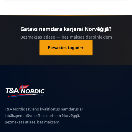
Gatavs namdara karjerai Norvēģijā?
Bezmaksas atlase — bez maksas darbiniekiem
Piesakies tagad
T&A Nordic savieno kvalificētus namdarus ar
labākajiem būvniecības darbiem Norvēģijā.
Bezmaksas atlase, bez maksām.