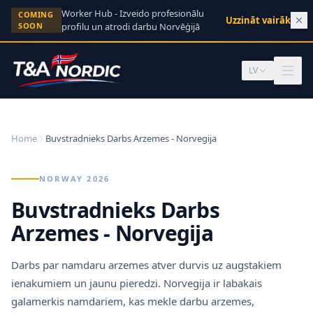
Skip to content
Worker Hub - Izveido profesionālu
COMING
Uzzināt vairāk
→
SOON
profilu un atrodi darbu Norvēģijā
LV
Home
Buvstradnieks Darbs Arzemes - Norvegija
NORWAY 2026
Buvstradnieks Darbs
Arzemes - Norvegija
Darbs par namdaru arzemes atver durvis uz augstakiem
ienakumiem un jaunu pieredzi. Norvegija ir labakais
galamerkis namdariem, kas mekle darbu arzemes,