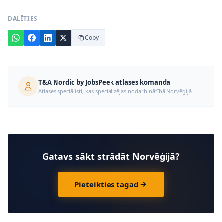
DALĪTIES
Copy
T&A Nordic by JobsPeek atlases komanda
Atlases speciālisti, kas specializējas nodarbinātībā Norvēģijā
Gatavs sākt strādāt Norvēģijā?
Pieteikties tagad