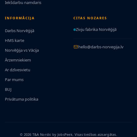
Iekšdarbu namdaris
INFORMĀCIJA
CITAS NOZARES
Zivju fabrika Norvēģijā
Darbs Norvēģijā
HMS karte
hello@darbs-norvegija.lv
Norvēģija vs Vācija
Ārzemniekiem
Ar dzīvesvietu
Par mums
BUJ
Privātuma politika
© 2026 T&A Nordic by JobsPeek. Visas tiesības aizsargātas.