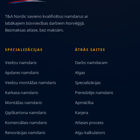
T&A Nordic savieno kvalificētus namdarus ar
labākajiem būvniecības darbiem Norvēģijā.
Bezmaksas atlase, bez maksām.
SPECIALIZĀCIJAS
ĀTRĀS SAITES
Veidņu namdaris
Darbs namdaram
Apdares namdaris
Algas
Veidņu montāžas namdaris
Specializācijas
Karkasa namdaris
Pieredzējis namdaris
Montāžas namdaris
Apmācība
Ģipškartona namdaris
Karjera
Komerciālais namdaris
Atlases process
Renovācijas namdaris
Algu kalkulators