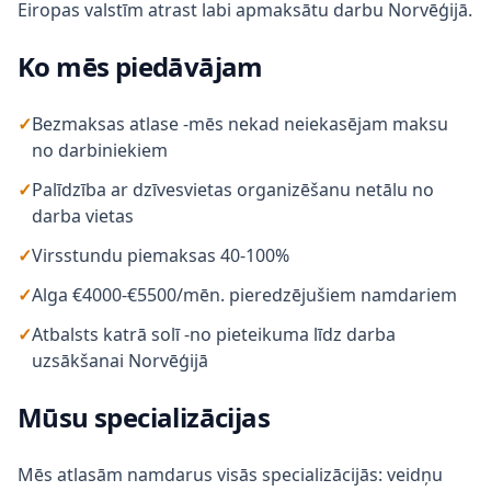
Eiropas valstīm atrast labi apmaksātu darbu Norvēģijā.
Ko mēs piedāvājam
✓
Bezmaksas atlase -mēs nekad neiekasējam maksu
no darbiniekiem
✓
Palīdzība ar dzīvesvietas organizēšanu netālu no
darba vietas
✓
Virsstundu piemaksas 40-100%
✓
Alga €4000-€5500/mēn. pieredzējušiem namdariem
✓
Atbalsts katrā solī -no pieteikuma līdz darba
uzsākšanai Norvēģijā
Mūsu specializācijas
Mēs atlasām namdarus visās specializācijās: veidņu