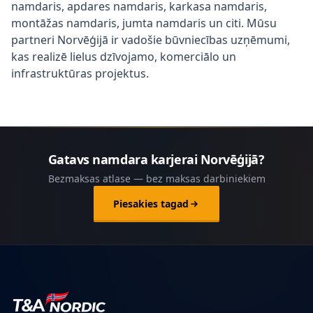
namdaris, apdares namdaris, karkasa namdaris,
montāžas namdaris, jumta namdaris un citi. Mūsu
partneri Norvēģijā ir vadošie būvniecības uzņēmumi,
kas realizē lielus dzīvojamo, komerciālo un
infrastruktūras projektus.
Gatavs namdara karjerai Norvēģijā?
Bezmaksas atlase — bez maksas darbiniekiem
Piesakies tagad