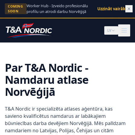
Skip to content
Worker Hub - Izveido profesionālu
COMING
Uzzināt vairāk
→
SOON
profilu un atrodi darbu Norvēģijā
LV
Par T&A Nordic -
Namdaru atlase
Norvēģijā
T&A Nordic ir specializēta atlases aģentūra, kas
savieno kvalificētus namdarus ar labākajiem
būvniecības darba devējiem Norvēģijā. Mēs palīdzam
namdariem no Latvijas, Polijas, Čehijas un citām