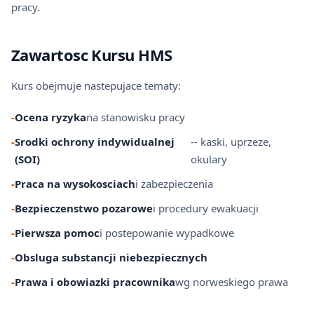
pracy.
Zawartosc Kursu HMS
Kurs obejmuje nastepujace tematy:
-
Ocena ryzyka
na stanowisku pracy
-
Srodki ochrony indywidualnej
-- kaski, uprzeze,
(SOI)
okulary
-
Praca na wysokosciach
i zabezpieczenia
-
Bezpieczenstwo pozarowe
i procedury ewakuacji
-
Pierwsza pomoc
i postepowanie wypadkowe
-
Obsluga substancji niebezpiecznych
-
Prawa i obowiazki pracownika
wg norweskiego prawa