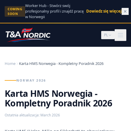
Skip to content
Worker Hub - Stwórz swój
COMING
profesjonalny profil i znajdź pracę
Dowiedz się więcej
→
SOON
w Norwegii
PL
Home
Karta HMS Norwegia - Kompletny Poradnik 2026
NORWAY 2026
Karta HMS Norwegia -
Kompletny Poradnik 2026
Ostatnia aktualizacja
:
March 2026