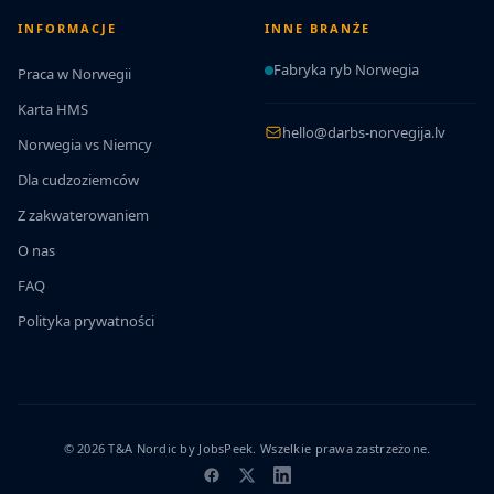
INFORMACJE
INNE BRANŻE
Fabryka ryb Norwegia
Praca w Norwegii
Karta HMS
hello@darbs-norvegija.lv
Norwegia vs Niemcy
Dla cudzoziemców
Z zakwaterowaniem
O nas
FAQ
Polityka prywatności
© 2026 T&A Nordic by JobsPeek. Wszelkie prawa zastrzeżone.