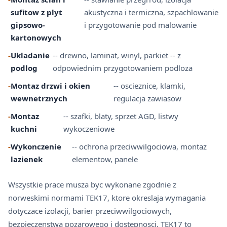
sufitow z plyt
akustyczna i termiczna, szpachlowanie
gipsowo-
i przygotowanie pod malowanie
kartonowych
-
Ukladanie
-- drewno, laminat, winyl, parkiet -- z
podlog
odpowiednim przygotowaniem podloza
-
Montaz drzwi i okien
-- oscieznice, klamki,
wewnetrznych
regulacja zawiasow
-
Montaz
-- szafki, blaty, sprzet AGD, listwy
kuchni
wykoczeniowe
-
Wykonczenie
-- ochrona przeciwwilgociowa, montaz
lazienek
elementow, panele
Wszystkie prace musza byc wykonane zgodnie z
norweskimi normami TEK17, ktore okreslaja wymagania
dotyczace izolacji, barier przeciwwilgociowych,
bezpieczenstwa pozarowego i dostepnosci. TEK17 to