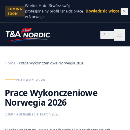
Skip to content
Worker Hub - Stwórz swój
COMING
profesjonalny profil i znajdź pracę
Dowiedz się więcej
→
SOON
w Norwegii
PL
Home
Prace Wykonczeniowe Norwegia 2026
NORWAY 2026
Prace Wykonczeniowe
Norwegia 2026
Ostatnia aktualizacja
:
March 2026