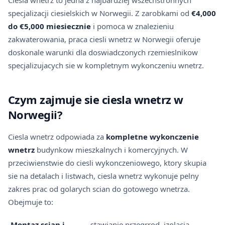
Ciesla wnetrz to jedna z najbardziej wszechstronnych
specjalizacji ciesielskich w Norwegii. Z zarobkami od
€4,000
do €5,000 miesiecznie
i pomoca w znalezieniu
zakwaterowania, praca ciesli wnetrz w Norwegii oferuje
doskonale warunki dla doswiadczonych rzemieslnikow
specjalizujacych sie w kompletnym wykonczeniu wnetrz.
Czym zajmuje sie ciesla wnetrz w
Norwegii?
Ciesla wnetrz odpowiada za
kompletne wykonczenie
wnetrz
budynkow mieszkalnych i komercyjnych. W
przeciwienstwie do ciesli wykonczeniowego, ktory skupia
sie na detalach i listwach, ciesla wnetrz wykonuje pelny
zakres prac od golarych scian do gotowego wnetrza.
Obejmuje to:
-
Montaz scian i
-- stawianie przegrrod, izolacja