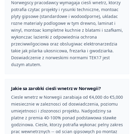
Norwegscy pracodawcy wymagaja ciesli wnetrz, ktorzy
potrafia czytac projekty i rysunki techniczne, montoac
plyty gipsowe (standardowe i wodoodporne), ukladac
rozne materialy podlogowe w tym drewno, laminat i
winyl, montoac kompletne kuchnie z blatami i szafkami,
wykonczac lazienki z odpowiednia ochrona
przeciwwilgociowa oraz obslugiwac elektronarzedzia
takie jak pilarka ukosnicowa, frezarka i gwodziarka.
Doswiadczenie z norweskimi normami TEK17 jest
duzym atutem.
Jakie sa zarobki ciesli wnetrz w Norwegii?
Ciesle wnetrz w Norwegii zarabiaja od €4,000 do €5,000
miesiecznie w zaleznosci od doswiadczenia, poziomu
umiejetnosci i zlozonosci projektu. Nadgodziny sa
platne z premia 40-100% ponad podstawowa stawke
godzinowa. Ciesle, ktorzy potrafia wykonac pelny zakres
prac wewnetrznych -- od scian gipsowych po montaz