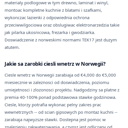
materialy podlogowe w tym drewno, laminat i winyl,
montoac kompletne kuchnie z blatami i szafkami,
wykonczac lazienki z odpowiednia ochrona
przeciwwilgociowa oraz obslugiwac elektronarzedzia takie
jak pilarka ukosnicowa, frezarka i gwodziarka.
Doswiadczenie z norweskimi normami TEK17 jest duzym
atutem.
Jakie sa zarobki ciesli wnetrz w Norwegii?
Ciesle wnetrz w Norwegii zarabiaja od €4,000 do €5,000
miesiecznie w zaleznosci od doswiadczenia, poziomu
umiejetnosci i zlozonosci projektu. Nadgodziny sa platne z
premia 40-100% ponad podstawowa stawke godzinowa.
Ciesle, ktorzy potrafia wykonac pelny zakres prac
wewnetrznych -- od scian gipsowych po montaz kuchni --
zarabiaja najwyzsze stawki. Dostepna jest pomoc w
znalezieniu zakwaterowania, a czynsz jest odliczany od