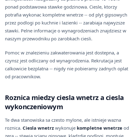
ponad podstawowa stawke godzinowa. Ciesle, ktorzy
potrafia wykonac kompletne wnetrze -- od plyt gipsowych
przez podlogi po kuchnie i lazienki -- zarabiaja najwyzsze
stawki. Pelne informacje o wynagrodzeniach znajdziesz w
naszym
przewodniku po zarobkach ciesli
.
Pomoc w znalezieniu zakwaterowania jest dostepna, a
czynsz jest odliczany od wynagrodzenia. Rekrutacja jest
calkowicie bezplatna -- nigdy nie pobieramy zadnych oplat
od pracownikow.
Roznica miedzy ciesla wnetrz a ciesla
wykonczeniowym
Te dwa stanowiska sa czesto mylone, ale istnieje wazna
roznica.
Ciesla wnetrz
wykonuje
kompletne wnetrze
od
zera -- stawia sciany gipsowe, kladzdie podlogi, montuje