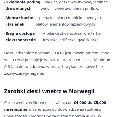
-
Ukladanie podlog
-- parkiet, deska warstwowa, laminat,
drewnianych
winyl -- z wyrownaniem podloza
-
Montaz kuchni
-- pelna instalacja mebli kuchennych,
i lazienek
blatow, elementow lazienkowych
-
Biegla obsluga
-- pilarka ukosnicowa, wiertarka,
elektronarzedzi
frezarka, szlifierka, gwodziarka
Doswiadczenie z normami TEK17 jest duzym atutem, choc
wielu ciesli poznaje je w trakcie pracy na miejscu. Minimum
2-3 lata doswiadczenia w pracach wykonczeniowych jest
zazwyczaj wymagane.
Zarobki ciesli wnetrz w Norwegii
Ciesle wnetrz w Norwegii zarabiaja od
€4,000 do €5,000
miesiecznie
w zaleznosci od doswiadczenia i zakresu
umiejetnosci. Nadgodziny sa platne z premia 40-100%