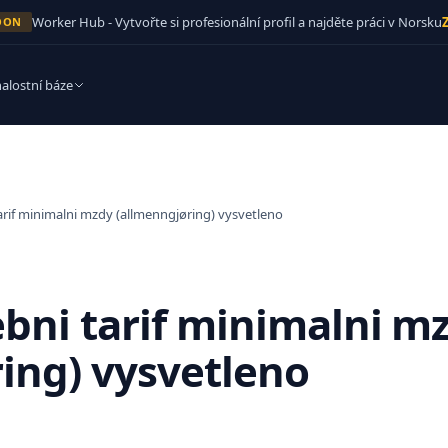
Worker Hub - Vytvořte si profesionální profil a najděte práci v Norsku
Z
OON
alostní báze
Co dela tesar? Ukoly, nastroje a specializace
Rybí továrna Norsko
Tesari stavi, instaluji a opravuji konstrukce a prvky ze dreva,
Plat €3 200–4 200/měs. · Zpracování ryb
oceli a kompozitnich materialu. Prace zahrnuje hrube
arif minimalni mzdy (allmenngjøring) vysvetleno
tesarstvi, dokoncovaci tesarstvi, bedneni, montaz pevnych
prvku a specializovane prace — s pouzitim rucniho naradi,
Poptavka po tesarich v Norsku: regiony, firmy a
elektronaradi a technickych vykresu, aby dodavaly konstrukce
vyhled 2026
splnujici stavebni normy a bezpecnost.
Norsko ma strukturalni nedostatek kvalifikovanych stavebnich
pracovniku — tesari jsou trvale mezi povolanimi, ktere NAV
bni tarif minimalni m
(Norska sprava prace a socialnich veci) oznacuje jako majici
Jak pracovat v Norsku jako cizinec
nejvyssi neuspokojenou poptavku. Oslo, Bergen, Stavanger,
Občané EU/EHP mohou v Norsku pracovat volně s platným
Trondheim a Vestfold jsou nejsilnejsi regiony v roce 2026, s
ing) vysvetleno
pasem. Potřebujete D-číslo pro daně a musíte se zaregistrovat
tesari na bedneni a dokoncovacimi tesari jako nejvzacnejsimi.
na policii do 3 měsíců.