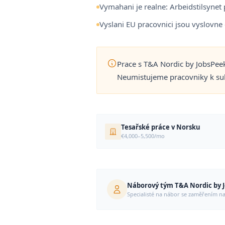
Vymahani je realne: Arbeidstilsynet 
Vyslani EU pracovnici jsou vyslovne
Prace s T&A Nordic by JobsPee
Neumistujeme pracovniky k sub
Tesařské práce v Norsku
€4,000–5,500/mo
Náborový tým T&A Nordic by 
Specialisté na nábor se zaměřením n