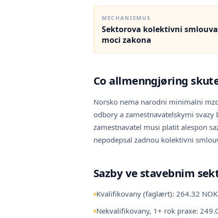
MECHANISMUS
Sektorova kolektivni smlouva
moci zakona
Co allmenngjøring sku
Norsko nema narodni minimalni mzdu.
odbory a zamestnavatelskymi svazy by
zamestnavatel musi platit alespon s
nepodepsal zadnou kolektivni smlouv
Sazby ve stavebnim sekt
Kvalifikovany (faglært): 264.32 NO
Nekvalifikovany, 1+ rok praxe: 24