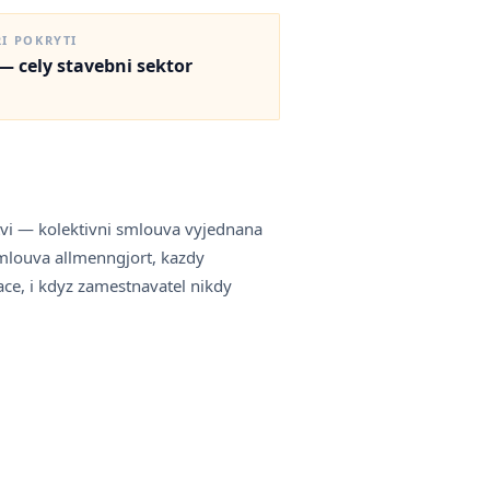
uznany — uznani je nejvyssi pakovy krok, ktery muze EU tesar
udelat pred praci v Norsku.
RI POKRYTI
— cely stavebni sektor
tvi — kolektivni smlouva vyjednana
smlouva allmenngjort, kazdy
ce, i kdyz zamestnavatel nikdy
.