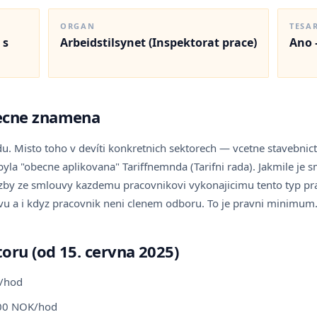
ORGAN
TESA
 s
Arbeidstilsynet (Inspektorat prace)
Ano 
tecne znamena
 Misto toho v devíti konkretnich sektorech — vcetne stavebnic
la "obecne aplikovana" Tariffnemnda (Tarifni rada). Jakmile je 
azby ze smlouvy kazdemu pracovnikovi vykonajicimu tento typ pra
u a i kdyz pracovnik neni clenem odboru. To je pravni minimum
oru (od 15. cervna 2025)
K/hod
9.00 NOK/hod