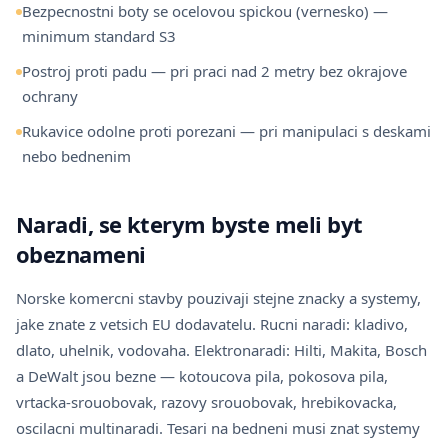
Bezpecnostni boty se ocelovou spickou (vernesko) —
minimum standard S3
Postroj proti padu — pri praci nad 2 metry bez okrajove
ochrany
Rukavice odolne proti porezani — pri manipulaci s deskami
nebo bednenim
Naradi, se kterym byste meli byt
obeznameni
Norske komercni stavby pouzivaji stejne znacky a systemy,
jake znate z vetsich EU dodavatelu. Rucni naradi: kladivo,
dlato, uhelnik, vodovaha. Elektronaradi: Hilti, Makita, Bosch
a DeWalt jsou bezne — kotoucova pila, pokosova pila,
vrtacka-srouobovak, razovy srouobovak, hrebikovacka,
oscilacni multinaradi. Tesari na bedneni musi znat systemy