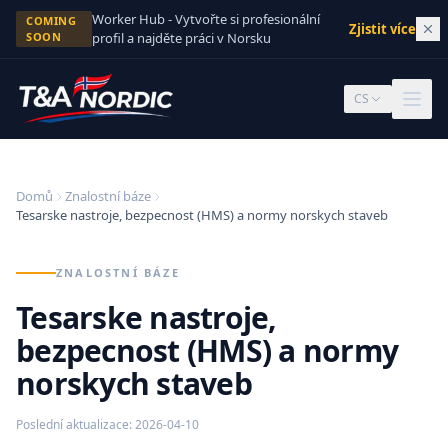
Skip to content
Worker Hub - Vytvořte si profesionální
COMING
Zjistit více
→
SOON
profil a najděte práci v Norsku
CS
Domů
Znalostní báze
Tesarske nastroje, bezpecnost (HMS) a normy norskych staveb
ZNALOSTNÍ BÁZE
Tesarske nastroje,
bezpecnost (HMS) a normy
norskych staveb
Poslední aktualizace
:
2026-04-10