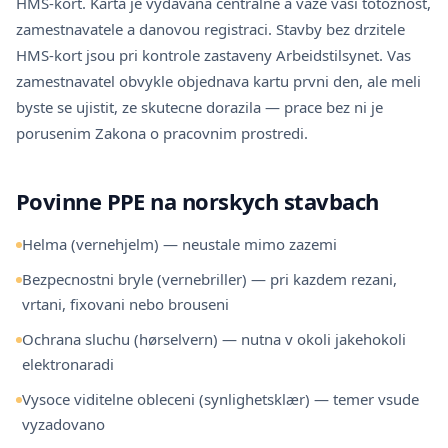
HMS-kort. Karta je vydavana centralne a vaze vasi totoznost,
zamestnavatele a danovou registraci. Stavby bez drzitele
HMS-kort jsou pri kontrole zastaveny Arbeidstilsynet. Vas
zamestnavatel obvykle objednava kartu prvni den, ale meli
byste se ujistit, ze skutecne dorazila — prace bez ni je
porusenim Zakona o pracovnim prostredi.
Povinne PPE na norskych stavbach
Helma (vernehjelm) — neustale mimo zazemi
Bezpecnostni bryle (vernebriller) — pri kazdem rezani,
vrtani, fixovani nebo brouseni
Ochrana sluchu (hørselvern) — nutna v okoli jakehokoli
elektronaradi
Vysoce viditelne obleceni (synlighetsklær) — temer vsude
vyzadovano