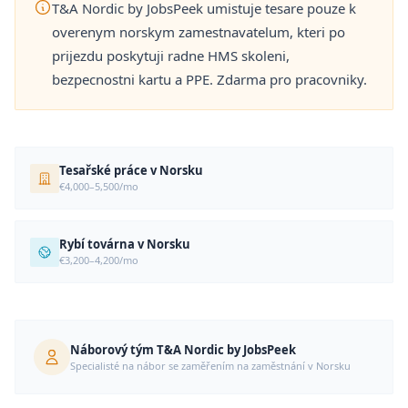
T&A Nordic by JobsPeek umistuje tesare pouze k
overenym norskym zamestnavatelum, kteri po
prijezdu poskytuji radne HMS skoleni,
bezpecnostni kartu a PPE. Zdarma pro pracovniky.
Tesařské práce v Norsku
€4,000–5,500/mo
Rybí továrna v Norsku
€3,200–4,200/mo
Náborový tým T&A Nordic by JobsPeek
Specialisté na nábor se zaměřením na zaměstnání v Norsku