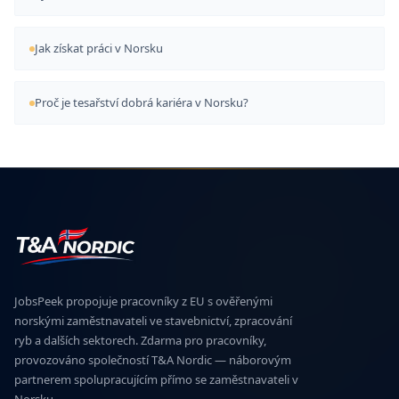
Jak získat práci v Norsku
Proč je tesařství dobrá kariéra v Norsku?
JobsPeek propojuje pracovníky z EU s ověřenými
norskými zaměstnavateli ve stavebnictví, zpracování
ryb a dalších sektorech. Zdarma pro pracovníky,
provozováno společností T&A Nordic — náborovým
partnerem spolupracujícím přímo se zaměstnavateli v